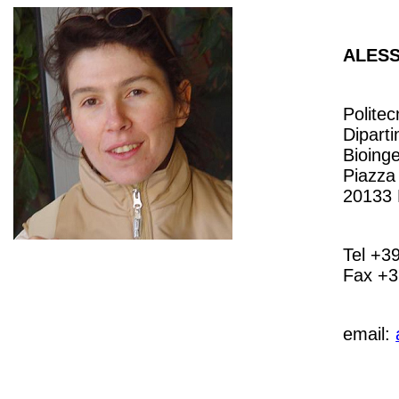
ALES
Politec
Diparti
Bioing
Piazza
20133 
Tel +3
Fax +3
email: